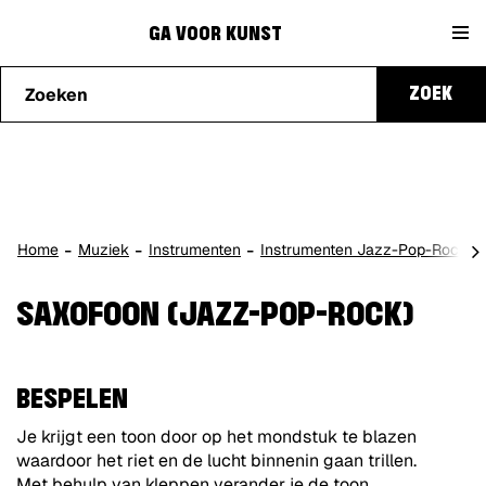
Naar
Ga
content
GA VOOR KUNST
Waarmee
voor
ZOEK
kunnen
we je
Kunst
helpen?
scro
Home
Muziek
Instrumenten
Instrumenten Jazz-Pop-Rock
naa
lin
SAXOFOON (JAZZ-POP-ROCK)
BESPELEN
Je krijgt een toon door op het mondstuk te blazen
waardoor het riet en de lucht binnenin gaan trillen.
Met behulp van kleppen verander je de toon.