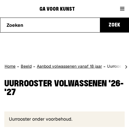
Naar
Ga
content
GA VOOR KUNST
Waarmee
voor
ZOEK
kunnen
we je
Kunst
helpen?
scro
Home
Beeld
Aanbod volwassenen vanaf 18 jaar
Uurrooster 
naa
lin
UURROOSTER VOLWASSENEN '26-
'27
Uurrooster onder voorbehoud.