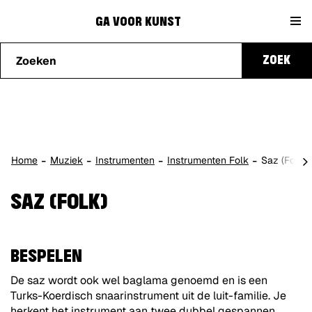
Naar
Ga
content
GA VOOR KUNST
Waarmee
voor
ZOEK
kunnen
we je
Kunst
helpen?
scro
Home
Muziek
Instrumenten
Instrumenten Folk
Saz (Folk)
naa
lin
SAZ (FOLK)
BESPELEN
De saz wordt ook wel baglama genoemd en is een
Turks-Koerdisch snaarinstrument uit de luit-familie. Je
herkent het instrument aan twee dubbel gespannen